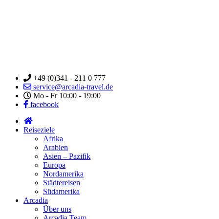
+49 (0)341 - 211 0 777
service@arcadia-travel.de
Mo - Fr 10:00 - 19:00
facebook
Reiseziele
Afrika
Arabien
Asien – Pazifik
Europa
Nordamerika
Städtereisen
Südamerika
Arcadia
Über uns
Arcadia Team