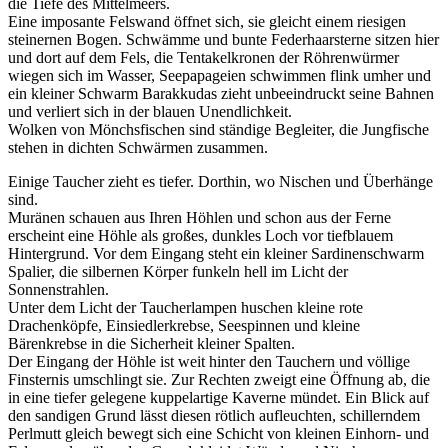
die Tiefe des Mittelmeers.
Eine imposante Felswand öffnet sich, sie gleicht einem riesigen
steinernen Bogen. Schwämme und bunte Federhaarsterne sitzen hier
und dort auf dem Fels, die Tentakelkronen der Röhrenwürmer
wiegen sich im Wasser, Seepapageien schwimmen flink umher und
ein kleiner Schwarm Barakkudas zieht unbeeindruckt seine Bahnen
und verliert sich in der blauen Unendlichkeit.
Wolken von Mönchsfischen sind ständige Begleiter, die Jungfische
stehen in dichten Schwärmen zusammen.
Einige Taucher zieht es tiefer. Dorthin, wo Nischen und Überhänge
sind.
Muränen schauen aus Ihren Höhlen und schon aus der Ferne
erscheint eine Höhle als großes, dunkles Loch vor tiefblauem
Hintergrund. Vor dem Eingang steht ein kleiner Sardinenschwarm
Spalier, die silbernen Körper funkeln hell im Licht der
Sonnenstrahlen.
Unter dem Licht der Taucherlampen huschen kleine rote
Drachenköpfe, Einsiedlerkrebse, Seespinnen und kleine
Bärenkrebse in die Sicherheit kleiner Spalten.
Der Eingang der Höhle ist weit hinter den Tauchern und völlige
Finsternis umschlingt sie. Zur Rechten zweigt eine Öffnung ab, die
in eine tiefer gelegene kuppelartige Kaverne mündet. Ein Blick auf
den sandigen Grund lässt diesen rötlich aufleuchten, schillerndem
Perlmutt gleich bewegt sich eine Schicht von kleinen Einhorn- und