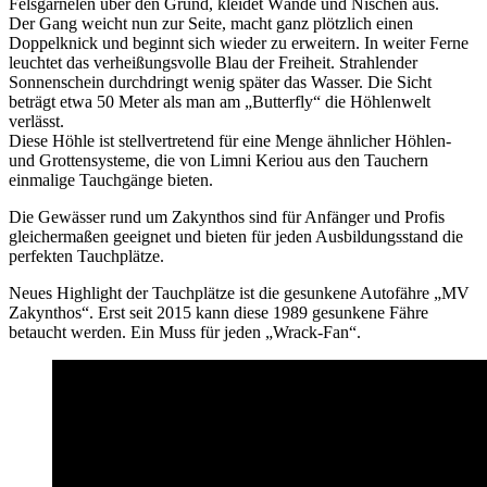
Felsgarnelen über den Grund, kleidet Wände und Nischen aus.
Der Gang weicht nun zur Seite, macht ganz plötzlich einen
Doppelknick und beginnt sich wieder zu erweitern. In weiter Ferne
leuchtet das verheißungsvolle Blau der Freiheit. Strahlender
Sonnenschein durchdringt wenig später das Wasser. Die Sicht
beträgt etwa 50 Meter als man am „Butterfly“ die Höhlenwelt
verlässt.
Diese Höhle ist stellvertretend für eine Menge ähnlicher Höhlen-
und Grottensysteme, die von Limni Keriou aus den Tauchern
einmalige Tauchgänge bieten.
Die Gewässer rund um Zakynthos sind für Anfänger und Profis
gleichermaßen geeignet und bieten für jeden Ausbildungsstand die
perfekten Tauchplätze.
Neues Highlight der Tauchplätze ist die gesunkene Autofähre „MV
Zakynthos“. Erst seit 2015 kann diese 1989 gesunkene Fähre
betaucht werden. Ein Muss für jeden „Wrack-Fan“.