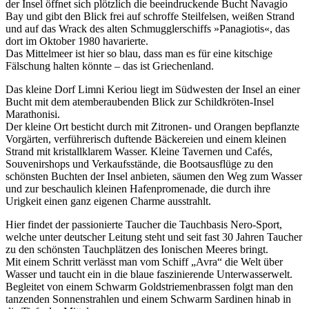
der Insel öffnet sich plötzlich die beeindruckende Bucht Navagio
Bay und gibt den Blick frei auf schroffe Steilfelsen, weißen Strand
und auf das Wrack des alten Schmugglerschiffs »Panagiotis«, das
dort im Oktober 1980 havarierte.
Das Mittelmeer ist hier so blau, dass man es für eine kitschige
Fälschung halten könnte – das ist Griechenland.
Das kleine Dorf Limni Keriou liegt im Südwesten der Insel an einer
Bucht mit dem atemberaubenden Blick zur Schildkröten-Insel
Marathonisi.
Der kleine Ort besticht durch mit Zitronen- und Orangen bepflanzte
Vorgärten, verführerisch duftende Bäckereien und einem kleinen
Strand mit kristallklarem Wasser. Kleine Tavernen und Cafés,
Souvenirshops und Verkaufsstände, die Bootsausflüge zu den
schönsten Buchten der Insel anbieten, säumen den Weg zum Wasser
und zur beschaulich kleinen Hafenpromenade, die durch ihre
Urigkeit einen ganz eigenen Charme ausstrahlt.
Hier findet der passionierte Taucher die Tauchbasis Nero-Sport,
welche unter deutscher Leitung steht und seit fast 30 Jahren Taucher
zu den schönsten Tauchplätzen des Ionischen Meeres bringt.
Mit einem Schritt verlässt man vom Schiff „Avra“ die Welt über
Wasser und taucht ein in die blaue faszinierende Unterwasserwelt.
Begleitet von einem Schwarm Goldstriemenbrassen folgt man den
tanzenden Sonnenstrahlen und einem Schwarm Sardinen hinab in