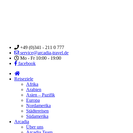
+49 (0)341 - 211 0 777
service@arcadia-travel.de
Mo - Fr 10:00 - 19:00
facebook
Reiseziele
Afrika
Arabien
Asien – Pazifik
Europa
Nordamerika
Städtereisen
Südamerika
Arcadia
Über uns
Arcadia Team