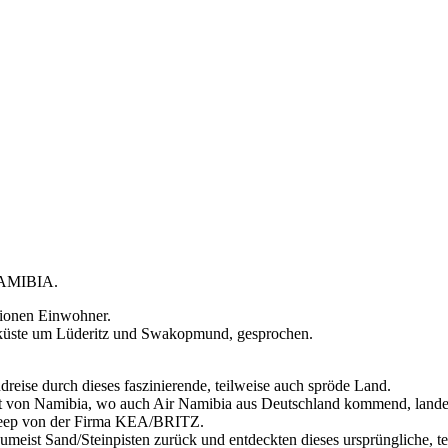
NAMIBIA.
lionen Einwohner.
tküste um Lüderitz und Swakopmund, gesprochen.
reise durch dieses faszinierende, teilweise auch spröde Land.
t von Namibia, wo auch Air Namibia aus Deutschland kommend, lande
Jeep von der Firma KEA/BRITZ.
zumeist Sand/Steinpisten zurück und entdeckten dieses ursprüngliche, 