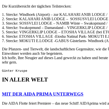
Die Kurzübersicht der täglichen Teilstrecken:
1. Strecke: Windhoek (Airport) – zur KALAHARI ANIB L
2. Strecke: KALAHARI ANIB LODGE – SOSSUSVLEI L
3. Strecke: SOSSVLEI LODGE – NAMIB Wüste – Swakopm
4. Strecke: Swakopmund – Damaraland – VINGERKLIP LOD
5. Strecke: VINGERKLIP LODGE – ETOSHA VILLAGE (bei ETO
6. Strecke: ETOSHA VILLAGE -Etosha Natinal Park- MOKUTI 
7. Strecke: MOKUTI E.LODGE -GABUS Gästefarm- Windhoek (Ai
Die Pfanzen- und Tierwelt, die landschaftlichen Gegensätze, wie die
Einwohner werden auch Sie begeistern.
Ich hoffe, Ihre Neugier auf dieses Land geweckt zu haben und bera
sehr gern.
Günter Kruspe
IN ALLER WELT
MIT DER AIDA PRIMA UNTERWEGS
Die AIDA Flotte feiert Premiere – das neue Schiff AIDAprima wird 