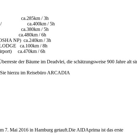
ODGE / ca.285km / 3h
ODGE / ca.400km / 5h
und / ca.380km / 5h
GE / ca.480km / 6h
SHA NP) ca.240km / 3h
E.LODGE ca.100km / 8h
rport) ca.470km / 6h
 Überreste der Bäume im Deadvlei, die schätzungsweise 900 Jahre alt s
te Sie hierzu im Reisebüro ARCADIA
am 7. Mai 2016 in Hamburg getauft.Die AIDAprima ist das erste